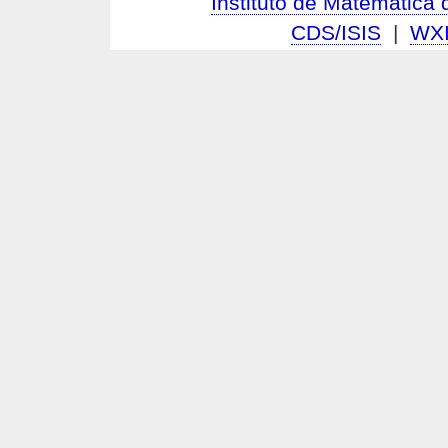
Instituto de Matemátic
CDS/ISIS
|
WX