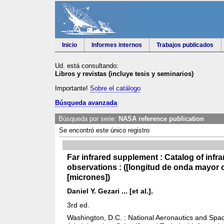
Inicio
Informes internos
Trabajos publicados
Ud. está consultando:
Libros y revistas (incluye tesis y seminarios)
Importante!
Sobre el catálogo
Búsqueda avanzada
Búsqueda por serie:
NASA reference publication
Se encontró este único registro
Far infrared supplement : Catalog of infra
observations : ([longitud de onda mayor o 
[micrones])
Daniel Y. Gezari ... [et al.].
3rd ed.
Washington, D.C. : National Aeronautics and Spa