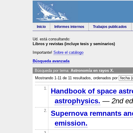
Inicio
Informes internos
Trabajos publicados
Ud. está consultando:
Libros y revistas (incluye tesis y seminarios)
Importante!
Sobre el catálogo
Búsqueda avanzada
Búsqueda por tema:
Astronomía en rayos X.
Mostrando 1-11 de 11 resultados, ordenados por
1.
Handbook of space ast
astrophysics.
— 2nd ed
2.
Supernova remnants and
emission.
3.