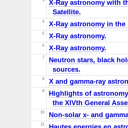
X-Ray astronomy with th
Satellite.
4.
X-Ray astronomy in the 
5.
X-Ray astronomy.
6.
X-Ray astronomy.
7.
Neutron stars, black hol
sources.
8.
X and gamma-ray astro
9.
Highlights of astronomy
the XIVth General Asse
10.
Non-solar x- and gamma
11.
Hautes energies en astr