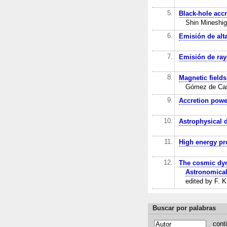
5.
Black-hole acc
Shin Mineshig
6.
Emisión de alta
7.
Emisión de ra
8.
Magnetic fields
Gómez de Castr
9.
Accretion powe
10.
Astrophysical d
11.
High energy pro
12.
The cosmic dyn
Astronomical
edited by F. K
Buscar por palabras
cont