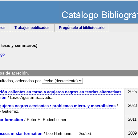
rnos
Trabajos publicados
Pregúntele al bibliotecario
e tesis y seminarios)
ogo
os de acreción.
ultados, ordenados por
2025
ión calientes en torno a agujeros negros en teorías alternativas
ción
/ Enzo Agustín Saavedra.
2023
gujeros negros acretantes : problemas micro- y macrofísicos
/
 Gutiérrez.
2011
tar formation
/ Peter H. Bodenheimer.
2009
sses in star formation
/ Lee Hartmann.
— 2nd ed.