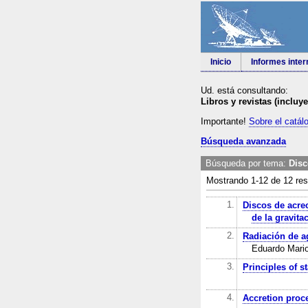
Inicio
Informes inte
Ud. está consultando:
Libros y revistas (incluy
Importante!
Sobre el catál
Búsqueda avanzada
Búsqueda por tema:
Disc
Mostrando 1-12 de 12 res
1.
Discos de acrec
de la gravita
2.
Radiación de a
Eduardo Mario
3.
Principles of s
4.
Accretion proce