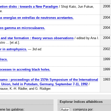
2008
retion disks : towards a New Paradigm
/ Shoji Kato, Jun Fukue,
e.
2004
s energías en estrellas de neutrones acretantes.
2004
yos gamma en microcuásares.
2004
 and star formation : theory versus observations
/ edited by Ana I.
o ... [et al.].
2002
r in astrophysics.
— 3rd ed.
1999
iscs.
1999
cesses in accreting black holes.
1993
amo : proceedings of the 157th Symposium of the International
 Union, held in Potsdam, Germany, September 7-11, 1992
/
rause, K.-H. Rädler, and G. Rüdiger.
Explorar índices alfabéticos
iene las
p
alabras:
com
i
enza por: