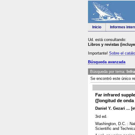
Inicio
Informes inte
Ud. está consultando:
Libros y revistas (incluy
Importante!
Sobre el catál
Búsqueda avanzada
Búsqueda por tema:
Infr
Se encontró este único re
Far infrared supple
([longitud de onda 
Daniel Y. Gezari ... [et
3rd ed.
Washington, D.C. : Nat
Scientific and Technic