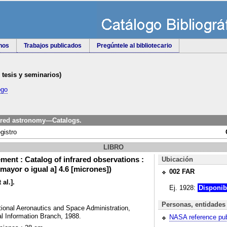
rnos
Trabajos publicados
Pregúntele al bibliotecario
e tesis y seminarios)
ogo
ared astronomy—Catalogs.
gistro
LIBRO
ment : Catalog of infrared observations :
Ubicación
mayor o igual a] 4.6 [micrones])
002
FAR
 al.].
Ej. 1928:
Disponib
Personas, entidades
ional Aeronautics and Space Administration,
al Information Branch, 1988.
NASA reference pub