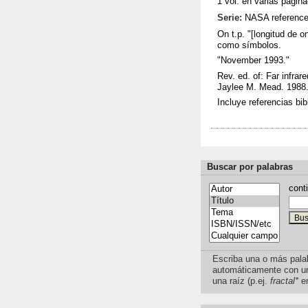
1 vol. en varias pagin
Serie:
NASA reference p
On t.p. "[longitud de 
como símbolos.
"November 1993."
Rev. ed. of: Far infra
Jaylee M. Mead. 1988
Incluye referencias bib
Buscar por palabras
cont
Escriba una o más pala
automáticamente con u
una raíz (p.ej.
fractal*
e