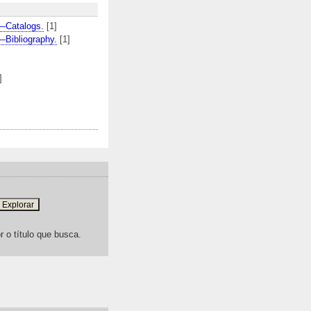
—Catalogs.
[1]
—Bibliography.
[1]
]
r o título que busca.