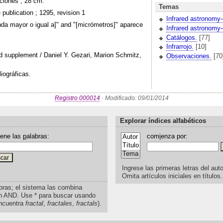
aciones ; 28 cm.
Temas
ublication ; 1295, revision 1
Infrared astronomy
onda mayor o igual a]" and "[micrómetros]" aparece
Infrared astronomy
Catálogos.
[77]
Infrarrojo.
[10]
red supplement / Daniel Y. Gezari, Marion Schmitz,
Observaciones.
[70
.
liográficas.
Registro 000014
· Modificado: 09/01/2014
Explorar índices alfabéticos
iene las
p
alabras:
com
i
enza por:
Ingrese las primeras letras del auto
Omita artículos iniciales en títulos.
bras; el sistema las combina
n AND. Use * para buscar usando
ncuentra
fractal
,
fractales
,
fractals
).