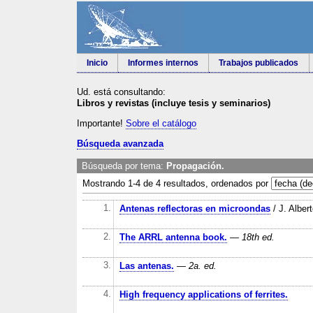
Inicio
Informes internos
Trabajos publicados
Ud. está consultando:
Libros y revistas (incluye tesis y seminarios)
Importante!
Sobre el catálogo
Búsqueda avanzada
Búsqueda por tema:
Propagación.
Mostrando 1-4 de 4 resultados, ordenados por
1.
Antenas reflectoras en microondas
/ J. Alber
2.
The ARRL antenna book.
— 18th ed.
3.
Las antenas.
— 2a. ed.
4.
High frequency applications of ferrites.