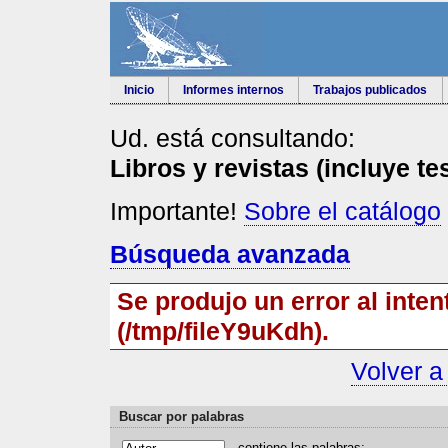
Inicio
Informes internos
Trabajos publicados
Ud. está consultando:
Libros y revistas (incluye te
Importante!
Sobre el catálogo
Búsqueda avanzada
Se produjo un error al inten
(/tmp/fileY9uKdh).
Volver a
Buscar por palabras
contiene las
p
alabras: