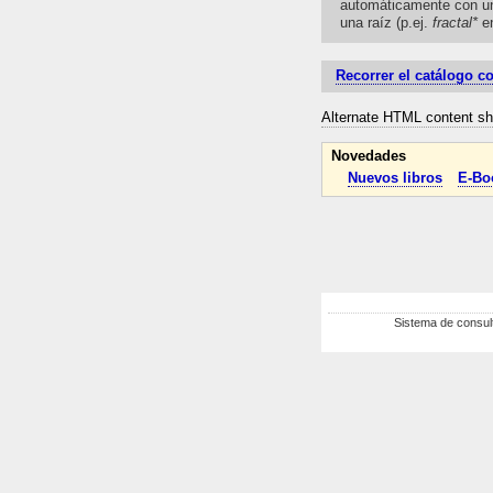
automáticamente con u
una raíz (p.ej.
fractal*
e
Recorrer el catálogo c
Alternate HTML content sho
Novedades
Nuevos libros
E-Bo
Sistema de consult