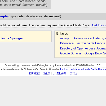
n AND. Use * para buscar usando
ncuentra
fractal
,
fractales
,
fractals
).
ompleto
(por orden de ubicación del material)
uld be placed here. This content requires the Adobe Flash Player.
Get Flash
Enlaces
oks de Springer
astroph
Astrophysical Data Sy
Biblioteca Electrónica de Cienci
Directory of Open Access Journa
Google Scholar
Google Book S
Este catálogo cuenta con 4.464 registros, y fue actualizado el 17/07/2026 a las 10:51
a desarrollado en la Biblioteca
Dr. Antonio Monteiro
,
Instituto de Matemática de Bahía Bla
CDS/ISIS
|
WXIS
|
HTML 4.01
|
CSS 2