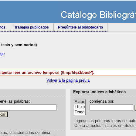
rnos
Trabajos publicados
Pregúntele al bibliotecario
e tesis y seminarios)
ogo
ntentar leer un archivo temporal (/tmp/fileZbbusP).
Volver a la página previa
Explorar índices alfabéticos
iene las
p
alabras:
com
i
enza por:
Ingrese las primeras letras del auto
Omita artículos iniciales en títulos.
bras; el sistema las combina