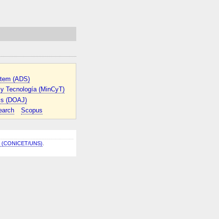
stem (ADS)
a y Tecnología (MinCyT)
ls (DOAJ)
earch
Scopus
nca (CONICET/UNS)
.