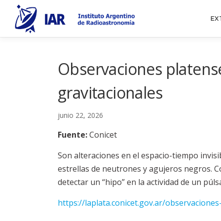
Saltar
al
EX
contenido
Observaciones platense
gravitacionales
junio 22, 2026
Fuente:
Conicet
Son alteraciones en el espacio-tiempo invis
estrellas de neutrones y agujeros negros. 
detectar un “hipo” en la actividad de un pú
https://laplata.conicet.gov.ar/observacione