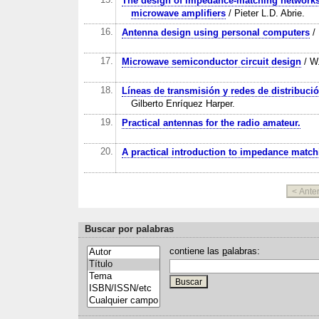
The design of impedance-matching networks 
microwave amplifiers
/ Pieter L.D. Abrie.
16.
Antenna design using personal computers
/ 
17.
Microwave semiconductor circuit design
/ W.
18.
Líneas de transmisión y redes de distribución
Gilberto Enríquez Harper.
19.
Practical antennas for the radio amateur.
20.
A practical introduction to impedance match
Buscar por palabras
contiene las
p
alabras: