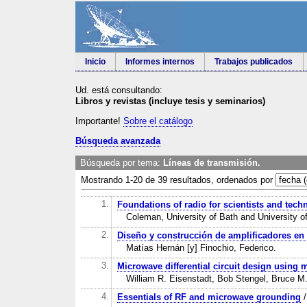
Inicio
Informes internos
Trabajos publicados
Ud. está consultando:
Libros y revistas (incluye tesis y seminarios)
Importante!
Sobre el catálogo
Búsqueda avanzada
Búsqueda por tema:
Líneas de transmisión.
Mostrando 1-20 de 39 resultados, ordenados por
1.
Foundations of radio for scientists and tech
Coleman, University of Bath and University of
2.
Diseño y construcción de amplificadores en
Matías Hernán [y] Finochio, Federico.
3.
Microwave differential circuit design using
William R. Eisenstadt, Bob Stengel, Bruce 
4.
Essentials of RF and microwave grounding
/