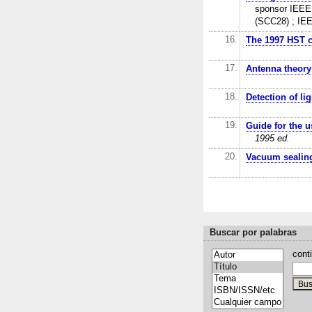
sponsor IEEE 
(SCC28) ; IE
16.
The 1997 HST c
17.
Antenna theory
18.
Detection of lig
19.
Guide for the u
1995 ed.
20.
Vacuum sealin
Buscar por palabras
cont