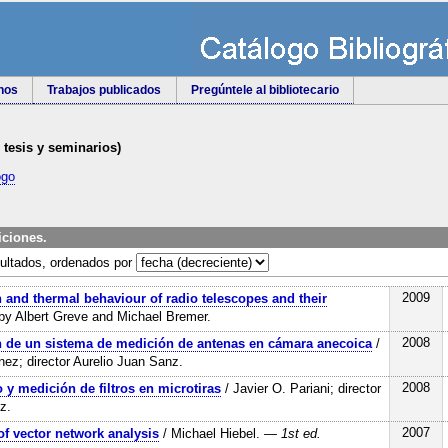
rnos
Trabajos publicados
Pregúntele al bibliotecario
e tesis y seminarios)
ogo
ciones.
ultados, ordenados por
2009
 and thermal behaviour of radio telescopes and their
by Albert Greve and Michael Bremer.
2008
 de un sistema de medición de antenas en cámara anecoica
/
ez; director Aurelio Juan Sanz.
2008
 y medición de filtros en microtiras
/ Javier O. Pariani; director
z.
2007
f vector network analysis
/ Michael Hiebel.
— 1st ed.