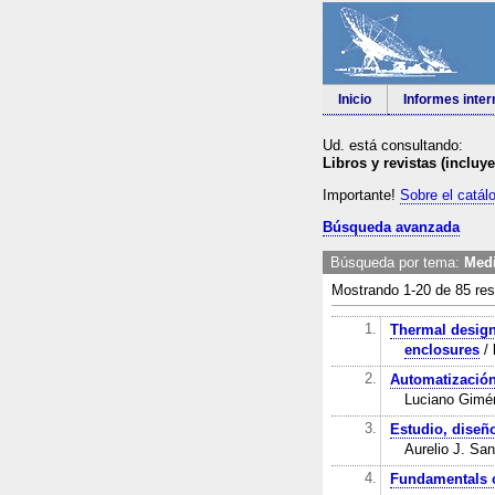
Inicio
Informes inte
Ud. está consultando:
Libros y revistas (incluy
Importante!
Sobre el catál
Búsqueda avanzada
Búsqueda por tema:
Medi
Mostrando 1-20 de 85 res
1.
Thermal design
enclosures
/ 
2.
Automatización
Luciano Gimén
3.
Estudio, diseño
Aurelio J. San
4.
Fundamentals o