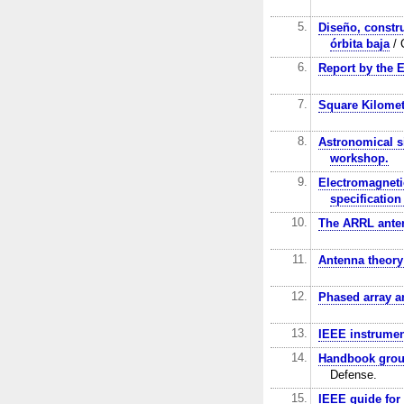
5.
Diseño, constru
órbita baja
/ 
6.
Report by the 
7.
Square Kilomete
8.
Astronomical si
workshop.
9.
Electromagneti
specification
10.
The ARRL ante
11.
Antenna theory
12.
Phased array a
13.
IEEE instrume
14.
Handbook groun
Defense.
15.
IEEE guide for 