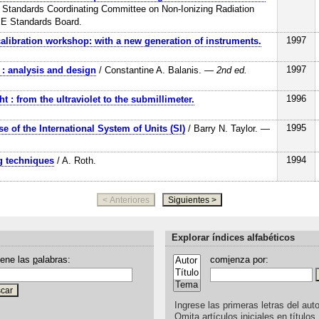
Standards Coordinating Committee on Non-Ionizing Radiation
EE Standards Board.
1997
alibration workshop: with a new generation of instruments.
1997
 : analysis and design
/ Constantine A. Balanis.
— 2nd ed.
1996
ht : from the ultraviolet to the submillimeter.
1995
se of the International System of Units (SI)
/ Barry N. Taylor.
—
1994
g techniques
/ A. Roth.
Explorar índices alfabéticos
iene las
p
alabras:
com
i
enza por:
Ingrese las primeras letras del auto
Omita artículos iniciales en títulos.