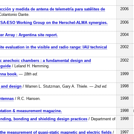
2006
cción y medida de antena de telemetría para satélites de
Colantonio Dante.
2006
ESA-ESO Working Group on the Herschel-ALMA synergies.
2004
r Array : Argentina site report.
2002
te evaluation in the visible and radio range: IAU technical
2002
c anechoic chambers : a fundamental design and
 guide
/ Leland H. Hemming.
1999
nna book.
— 18th ed.
1998
 and design
/ Warren L. Stutzman, Gary A. Thiele.
— 2nd ed.
1998
ntennas
/ R.C. Hansen.
1998
ntation & measurement magazine.
1998
ding, bonding and shielding design practices
/ Department of
1997
the measurement of quasi-static magnetic and electric fields
/