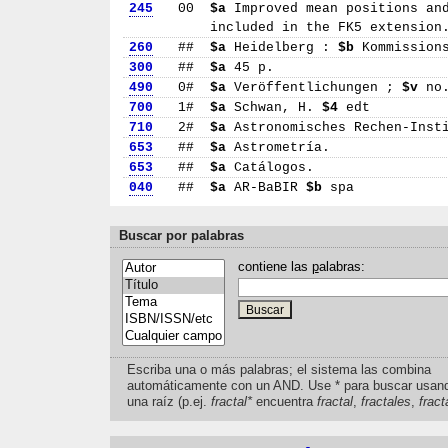
245
00
$a
Improved mean positions and
included in the FK5 extension
260
##
$a
Heidelberg :
$b
Kommission
300
##
$a
45 p.
490
0#
$a
Veröffentlichungen ;
$v
no.
700
1#
$a
Schwan, H.
$4
edt
710
2#
$a
Astronomisches Rechen-Inst
653
##
$a
Astrometría.
653
##
$a
Catálogos.
040
##
$a
AR-BaBIR
$b
spa
Buscar por palabras
contiene las
p
alabras:
Escriba una o más palabras; el sistema las combina
automáticamente con un AND. Use * para buscar usan
una raíz (p.ej.
fractal*
encuentra
fractal
,
fractales
,
fract