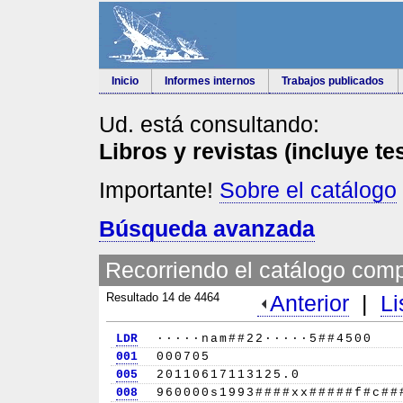
Inicio
Informes internos
Trabajos publicados
Ud. está consultando:
Libros y revistas (incluye te
Importante!
Sobre el catálogo
Búsqueda avanzada
Recorriendo el catálogo comp
Resultado 14 de 4464
Anterior
|
Li
LDR
·····nam##22·····5##4500
001
000705
005
20110617113125.0
008
960000s1993####xx#####f#c##