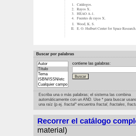
1.
Catálogos.
2.
Rayos X.
3.
HEAO A-1.
4.
Fuentes de rayos X.
I.
Wood, K. S.
II.
E. O. Hulburt Center for Space Research
Buscar por palabras
contiene las
p
alabras:
Escriba una o más palabras; el sistema las combina
automáticamente con un AND. Use * para buscar usan
una raíz (p.ej.
fractal*
encuentra
fractal
,
fractales
,
fract
Recorrer el catálogo compl
material)