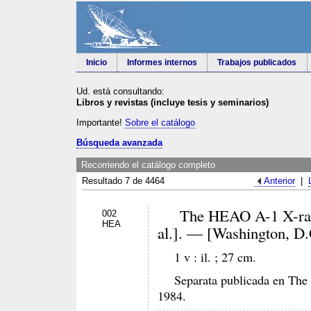
Inicio
Informes internos
Trabajos publicados
Ud. está consultando:
Libros y revistas (incluye tesis y seminarios)
Importante!
Sobre el catálogo
Búsqueda avanzada
Recorriendo el catálogo completo
Resultado 7 de 4464
Anterior
|
The HEAO A-1 X-ray sou
002
HEA
al.].
[Washington, D.C
—
1 v : il. ; 27 cm.
Separata publicada en The 
1984.