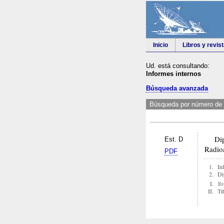
Inicio
Libros y revis
Ud. está consultando:
Informes internos
Búsqueda avanzada
Búsqueda por número de 
Dipol
Est. D
Radio
PDF
1.
In
2.
Di
I.
Yo
II.
Tí