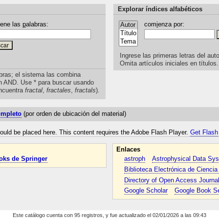
Explorar índices alfabéticos
iene las
p
alabras:
com
i
enza por:
Ingrese las primeras letras del auto
Omita artículos iniciales en títulos.
bras; el sistema las combina
n AND. Use * para buscar usando
ncuentra
fractal
,
fractales
,
fractals
).
ompleto
(por orden de ubicación del material)
uld be placed here. This content requires the Adobe Flash Player.
Get Flash
Enlaces
oks de Springer
astroph
Astrophysical Data Sy
Biblioteca Electrónica de Cienci
Directory of Open Access Journa
Google Scholar
Google Book S
Este catálogo cuenta con 95 registros, y fue actualizado el 02/01/2026 a las 09:43