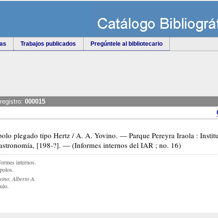
tas
Trabajos publicados
Pregúntele al bibliotecario
registro:
000015
o plegado tipo Hertz / A. A. Yovino.
Parque Pereyra Iraola : Insti
—
astronomía, [198-?].
(
Informes internos del IAR ; no. 16
)
—
formes internos.
polos.
vino, Alberto A.
tulo.