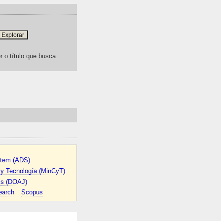
r o título que busca.
stem (ADS)
a y Tecnología (MinCyT)
ls (DOAJ)
earch
Scopus