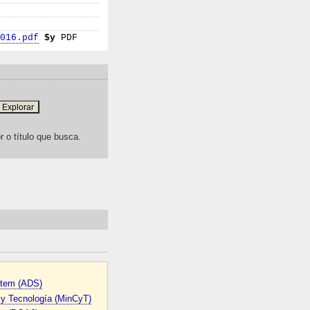
F016.pdf
$y
PDF
r o título que busca.
stem (ADS)
a y Tecnología (MinCyT)