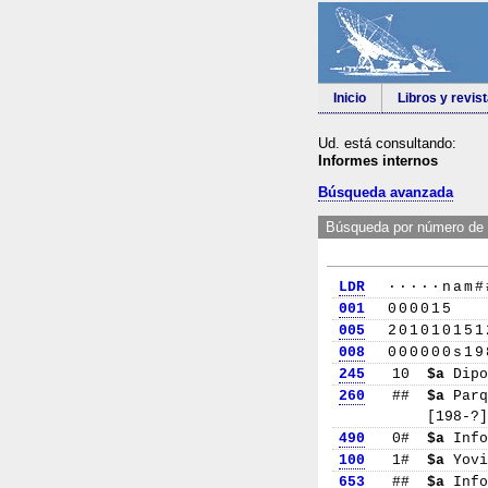
Inicio
Libros y revis
Ud. está consultando:
Informes internos
Búsqueda avanzada
Búsqueda por número de 
LDR
·····nam#
001
000015
005
201010151
008
000000s19
245
10
$a
Dipo
260
##
$a
Parq
[198-?
490
0#
$a
Info
100
1#
$a
Yovi
653
##
$a
Info