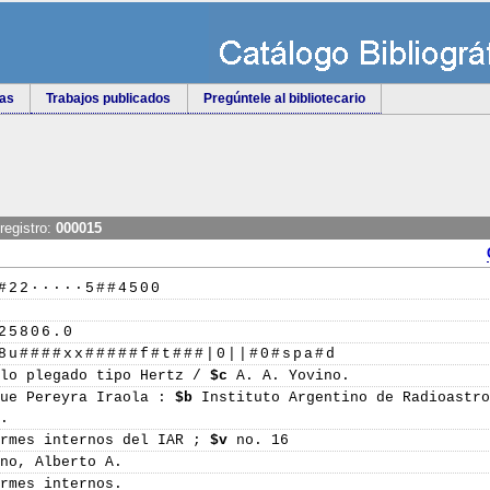
tas
Trabajos publicados
Pregúntele al bibliotecario
registro:
000015
#22·····5##4500
25806.0
8u####xx#####f#t###|0||#0#spa#d
lo plegado tipo Hertz /
$c
A. A. Yovino.
ue Pereyra Iraola :
$b
Instituto Argentino de Radioastr
].
rmes internos del IAR ;
$v
no. 16
no, Alberto A.
rmes internos.