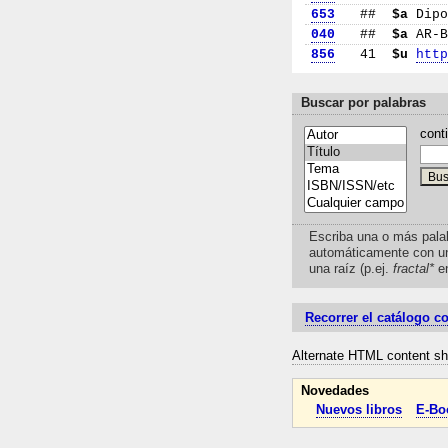
653
##
$a
Dipo
040
##
$a
AR-
856
41
$u
htt
Buscar por palabras
cont
Escriba una o más pala
automáticamente con u
una raíz (p.ej.
fractal*
e
Recorrer el catálogo c
Alternate HTML content sho
Novedades
Nuevos libros
E-Bo