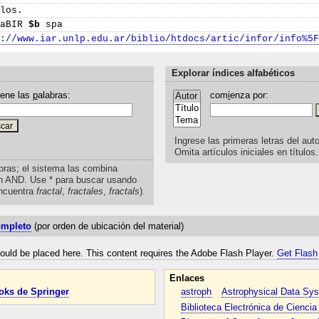
los.
BaBIR
$b
spa
p://www.iar.unlp.edu.ar/biblio/htdocs/artic/infor/info%5
Explorar índices alfabéticos
iene las
p
alabras:
com
i
enza por:
Ingrese las primeras letras del auto
Omita artículos iniciales en títulos.
bras; el sistema las combina
n AND. Use * para buscar usando
ncuentra
fractal
,
fractales
,
fractals
).
ompleto
(por orden de ubicación del material)
uld be placed here. This content requires the Adobe Flash Player.
Get Flash
Enlaces
oks de Springer
astroph
Astrophysical Data Sy
Biblioteca Electrónica de Cienci