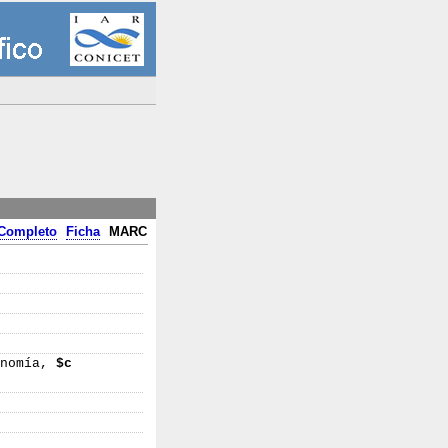
Completo
Ficha
MARC
onomía,
$c