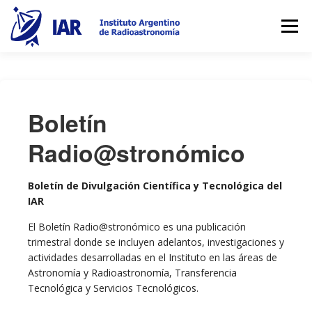
Saltar
al
Menú
contenido
EXTENSIÓN
BIBLIOTECA
COLOQUIOS
Boletín
OBSERVATORIO
TRANSFERENCIA
INVESTIGACIÓN
Radio@stronómico
INSTITUCIONAL
INICIO
Boletín de Divulgación Científica y Tecnológica del
IAR
El Boletín Radio@stronómico es una publicación
trimestral donde se incluyen adelantos, investigaciones y
actividades desarrolladas en el Instituto en las áreas de
Astronomía y Radioastronomía, Transferencia
Tecnológica y Servicios Tecnológicos.