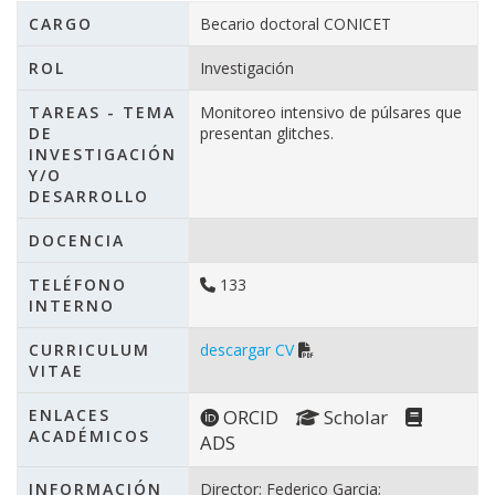
CARGO
Becario doctoral CONICET
ROL
Investigación
TAREAS - TEMA
Monitoreo intensivo de púlsares que
DE
presentan glitches.
INVESTIGACIÓN
Y/O
DESARROLLO
DOCENCIA
TELÉFONO
133
INTERNO
CURRICULUM
descargar CV
VITAE
ENLACES
ORCID
Scholar
ACADÉMICOS
ADS
INFORMACIÓN
Director: Federico Garcia;