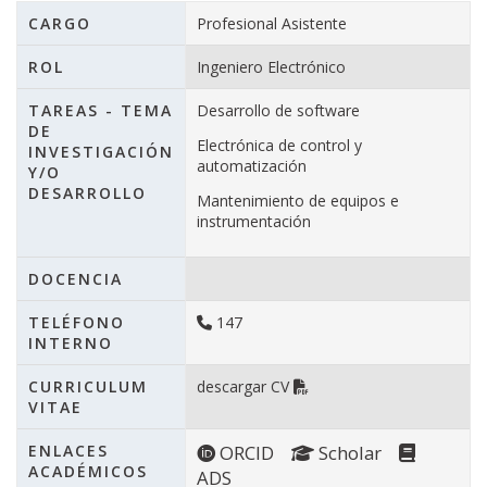
CARGO
Profesional Asistente
ROL
Ingeniero Electrónico
TAREAS - TEMA
Desarrollo de software
DE
Electrónica de control y
INVESTIGACIÓN
automatización
Y/O
DESARROLLO
Mantenimiento de equipos e
instrumentación
DOCENCIA
TELÉFONO
147
INTERNO
CURRICULUM
descargar CV
VITAE
ENLACES
ORCID
Scholar
ACADÉMICOS
ADS