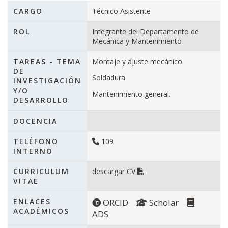
CARGO
Técnico Asistente
ROL
Integrante del Departamento de
Mecánica y Mantenimiento
TAREAS - TEMA
Montaje y ajuste mecánico.
DE
Soldadura.
INVESTIGACIÓN
Y/O
Mantenimiento general.
DESARROLLO
DOCENCIA
TELÉFONO
109
INTERNO
CURRICULUM
descargar CV
VITAE
ENLACES
ORCID
Scholar
ACADÉMICOS
ADS