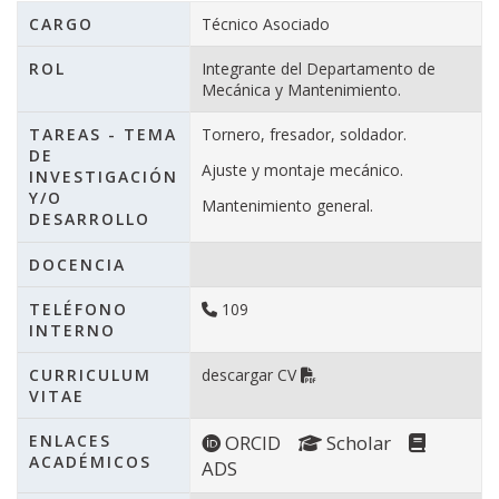
CARGO
Técnico Asociado
ROL
Integrante del Departamento de
Mecánica y Mantenimiento.
TAREAS - TEMA
Tornero, fresador, soldador.
DE
Ajuste y montaje mecánico.
INVESTIGACIÓN
Y/O
Mantenimiento general.
DESARROLLO
DOCENCIA
TELÉFONO
109
INTERNO
CURRICULUM
descargar CV
VITAE
ENLACES
ORCID
Scholar
ACADÉMICOS
ADS